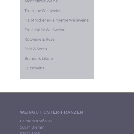
Alkoholfreie Weine
Trockene Weißweine
Halbtrockene/Feinherbe Weißweine
Fruchtsüße Weißweine
Rotweine & Rosé
Sekt & Secco
Brände & Liköre
Gutscheine
WEINGUT OSTER-FRANZEN
Calmontstraße 96
56814 Bremm
02675 1018