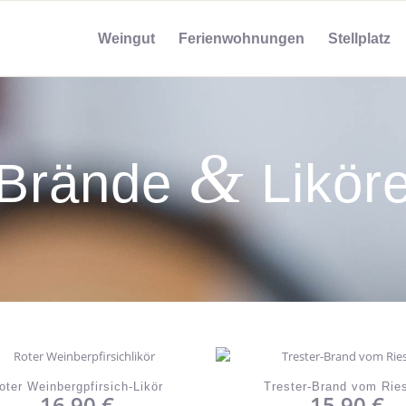
Weingut
Ferienwohnungen
Stellplatz
&
Brände
Likör
oter Weinbergpfirsich-Likör
Trester-Brand vom Ries
16,90
€
15,90
€