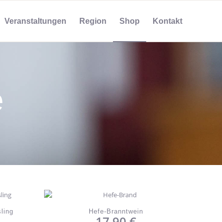
Veranstaltungen
Region
Shop
Kontakt
e
ling
Hefe-Branntwein
17,90
€