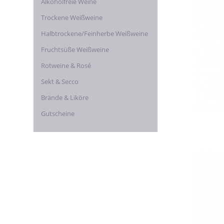
Alkoholfreie Weine
Trockene Weißweine
Halbtrockene/Feinherbe Weißweine
Fruchtsüße Weißweine
Rotweine & Rosé
Sekt & Secco
Brände & Liköre
Gutscheine