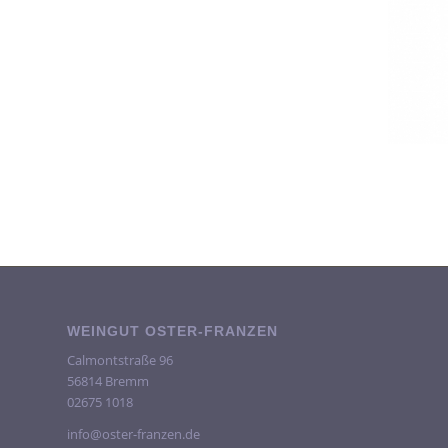
WEINGUT OSTER-FRANZEN
Calmontstraße 96
56814 Bremm
02675 1018
info@oster-franzen.de