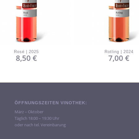
Rosé | 2025
Rotling | 2024
8,50
€
7,00
€
ÖFFNUNGSZEITEN VINOTHEK:
März – Oktober
Täglich 18:00 – 19:30 Uhr
oder nach tel. Vereinbarung