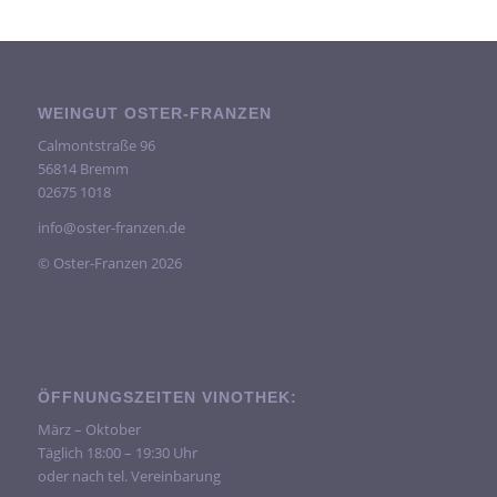
WEINGUT OSTER-FRANZEN
Calmontstraße 96
56814 Bremm
02675 1018
info@oster-franzen.de
© Oster-Franzen 2026
ÖFFNUNGSZEITEN VINOTHEK:
März – Oktober
Täglich 18:00 – 19:30 Uhr
oder nach tel. Vereinbarung