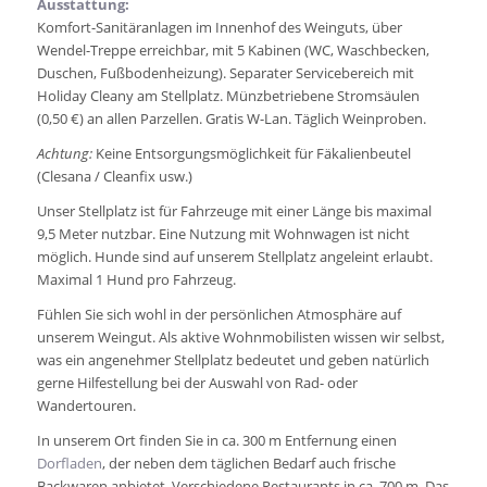
Ausstattung:
Komfort-Sanitäranlagen im Innenhof des Weinguts, über
Wendel-Treppe erreichbar, mit 5 Kabinen (WC, Waschbecken,
Duschen, Fußbodenheizung). Separater Servicebereich mit
Holiday Cleany am Stellplatz. Münzbetriebene Stromsäulen
(0,50 €) an allen Parzellen. Gratis W-Lan. Täglich Weinproben.
Achtung:
Keine Entsorgungsmöglichkeit für Fäkalienbeutel
(Clesana / Cleanfix usw.)
Unser Stellplatz ist für Fahrzeuge mit einer Länge bis maximal
9,5 Meter nutzbar. Eine Nutzung mit Wohnwagen ist nicht
möglich. Hunde sind auf unserem Stellplatz angeleint erlaubt.
Maximal 1 Hund pro Fahrzeug.
Fühlen Sie sich wohl in der persönlichen Atmosphäre auf
unserem Weingut. Als aktive Wohnmobilisten wissen wir selbst,
was ein angenehmer Stellplatz bedeutet und geben natürlich
gerne Hilfestellung bei der Auswahl von Rad- oder
Wandertouren.
In unserem Ort finden Sie in ca. 300 m Entfernung einen
Dorfladen
, der neben dem täglichen Bedarf auch frische
Backwaren anbietet. Verschiedene Restaurants in ca. 700 m. Das