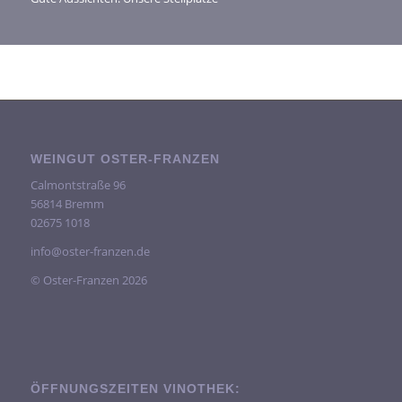
WEINGUT OSTER-FRANZEN
Calmontstraße 96
56814 Bremm
02675 1018
info@oster-franzen.de
© Oster-Franzen 2026
ÖFFNUNGSZEITEN VINOTHEK: