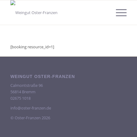
[booking resource_id=1]
WEINGUT OSTER-FRANZEN
Calmontstraße 96
56814 Bremm
02675 1018
info@oster-franzen.de
© Oster-Franzen 2026