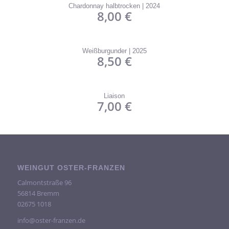
Chardonnay halbtrocken | 2024
8,00
€
Weißburgunder | 2025
8,50
€
Liaison
7,00
€
WEINGUT OSTER-FRANZEN
Calmontstraße 96
56814 Bremm
02675 1018
info@oster-franzen.de