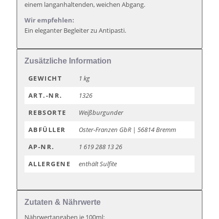
einem langanhaltenden, weichen Abgang.
Wir empfehlen:
Ein eleganter Begleiter zu Antipasti.
Zusätzliche Information
GEWICHT
1 kg
ART.-NR.
1326
REBSORTE
Weißburgunder
ABFÜLLER
Oster-Franzen GbR | 56814 Bremm
AP-NR.
1 619 288 13 26
ALLERGENE
enthält Sulfite
Zutaten & Nährwerte
Nährwertangaben je 100ml: