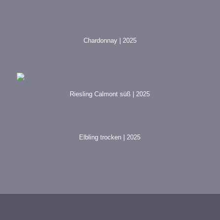
7,00
€
Chardonnay | 2025
8,00
€
Riesling Calmont süß | 2025
10,90
€
Elbling trocken | 2025
7,00
€