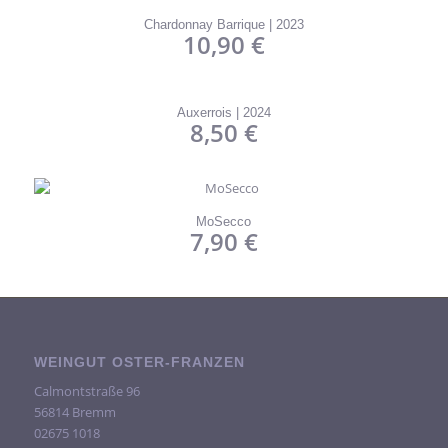
Chardonnay Barrique | 2023
10,90
€
Auxerrois | 2024
8,50
€
MoSecco
7,90
€
WEINGUT OSTER-FRANZEN
Calmontstraße 96
56814 Bremm
02675 1018