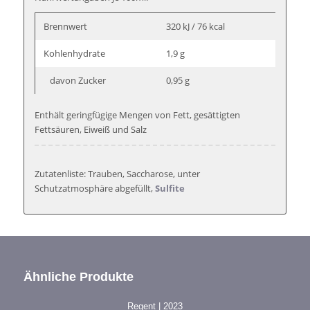
Brennwert
320 kJ / 76 kcal
Kohlenhydrate
1,9 g
davon Zucker
0,95 g
Enthält geringfügige Mengen von Fett, gesättigten
Fettsäuren, Eiweiß und Salz
Zutatenliste: Trauben, Saccharose, unter
Schutzatmosphäre abgefüllt,
Sulfite
Ähnliche Produkte
Regent | 2023