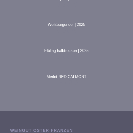
8,50
€
Weißburgunder | 2025
8,50
€
Elbling halbtrocken | 2025
7,00
€
Merlot RED CALMONT
15,90
€
WEINGUT OSTER-FRANZEN